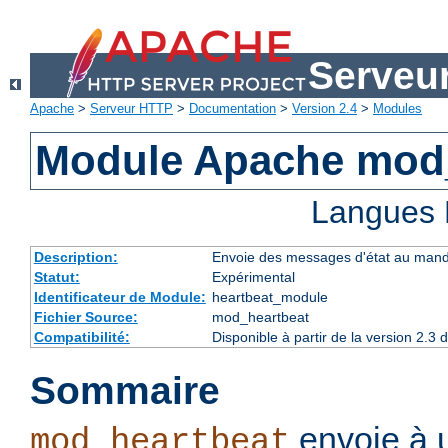
Serveu
Apache
>
Serveur HTTP
>
Documentation
>
Version 2.4
>
Modules
Module Apache mod
Langues 
Description:
Envoie des messages d'état au manda
Statut:
Expérimental
Identificateur de Module:
heartbeat_module
Fichier Source:
mod_heartbeat
Compatibilité:
Disponible à partir de la version 2.
Sommaire
envoie à 
mod_heartbeat