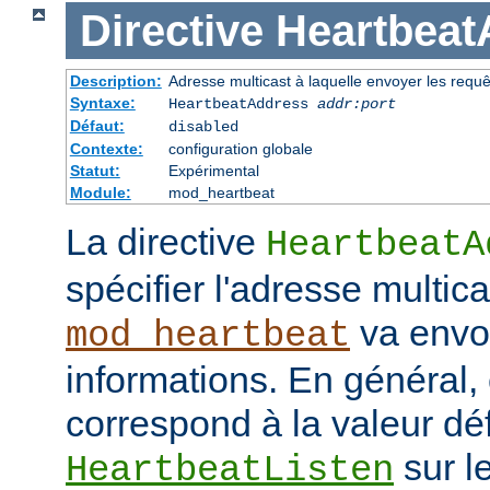
Directive
Heartbeat
Description:
Adresse multicast à laquelle envoyer les requ
Syntaxe:
HeartbeatAddress
addr:port
Défaut:
disabled
Contexte:
configuration globale
Statut:
Expérimental
Module:
mod_heartbeat
La directive
HeartbeatA
spécifier l'adresse multica
va envo
mod_heartbeat
informations. En général,
correspond à la valeur déf
sur l
HeartbeatListen