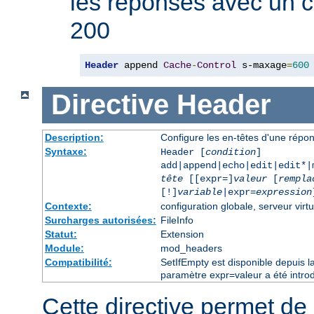
les réponses avec un 
200
Header
 append 
Cache
-
Control
 s-maxage
=
600
Directive
Header
Description:
Configure les en-têtes d'une rép
Syntaxe:
Header [
condition
]
add|append|echo|edit|edit*
tête
[[expr=]
valeur
[
rempla
[!]
variable
|expr=
expression
Contexte:
configuration globale, serveur virtu
Surcharges autorisées:
FileInfo
Statut:
Extension
Module:
mod_headers
Compatibilité:
SetIfEmpty est disponible depuis l
paramètre expr=valeur a été introd
Cette directive permet de