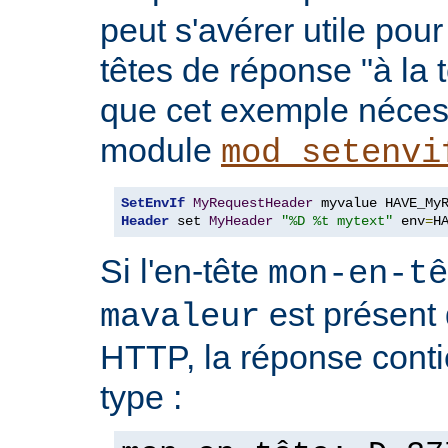
peut s'avérer utile pou
têtes de réponse "à la t
que cet exemple nécess
module
mod_setenvi
SetEnvIf
MyRequestHeader
Header
 set 
MyHeader
"%D %t mytext"
 env
=
H
Si l'en-tête
mon-en-tê
est présent 
mavaleur
HTTP, la réponse conti
type :