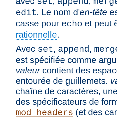
avec
,
,
set
append
merg
. Le nom d'
en-tête
es
edit
casse pour
et peut 
echo
rationnelle
.
Avec
,
,
set
append
merg
est spécifiée comme argu
valeur
contient des espaces
entourée de guillemets.
v
chaîne de caractères, un
des spécificateurs de for
(et des car
mod_headers