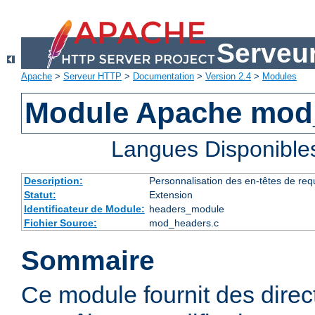
Serveu
Apache
>
Serveur HTTP
>
Documentation
>
Version 2.4
>
Modules
Module Apache mod
Langues Disponible
Description:
Personnalisation des en-têtes de re
Statut:
Extension
Identificateur de Module:
headers_module
Fichier Source:
mod_headers.c
Sommaire
Ce module fournit des direc