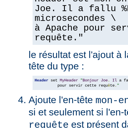
Joe. Il a fallu %
microsecondes \
à Apache pour ser
requête."
le résultat est l'ajout à
tête du type :
Header
 set 
MyHeader
"
Bonjour
Joe
.
Il
 a f
          pour servir cette requ
ê
te
.
"
Ajoute l'en-tête
mon-e
si et seulement si l'en-
est présent d
requête