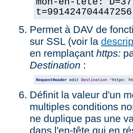
mon-en-tête: D=37
t=991424704447256
Permet à DAV de fonct
sur SSL (voir la
descri
en remplaçant
https:
p
Destination
:
RequestHeader
 edit 
Destination
^
https
:
 h
Définit la valeur d'un
multiples conditions n
ne duplique pas une va
dans l'en-tête qui en ré