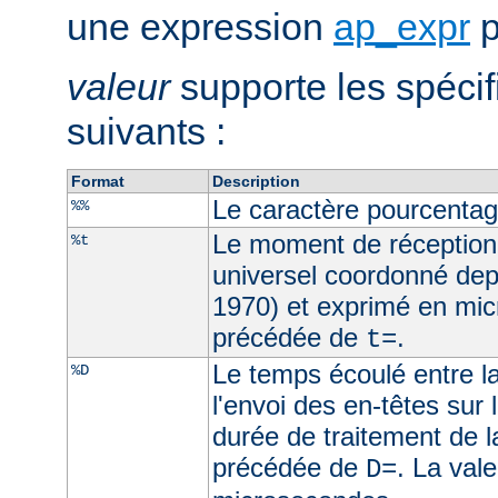
une expression
ap_expr
p
valeur
supporte les spécif
suivants :
Format
Description
Le caractère pourcenta
%%
Le moment de réception
%t
universel coordonné dep
1970) et exprimé en mic
précédée de
.
t=
Le temps écoulé entre la
%D
l'envoi des en-têtes sur l
durée de traitement de l
précédée de
. La val
D=