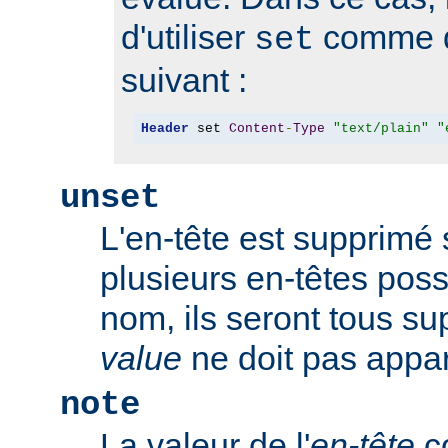
d'utiliser
comme d
set
suivant :
Header
 set 
Content
-
Type
"text/plain"
"
unset
L'en-tête est supprimé s'
plusieurs en-têtes po
nom, ils seront tous s
value
ne doit pas appar
note
La valeur de l'
en-tête
co