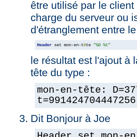
être utilisé par le clien
charge du serveur ou is
d'étranglement entre le 
Header
 set mon-en-t
ê
te 
"%D %t"
le résultat est l'ajout à
tête du type :
mon-en-tête: D=37
t=991424704447256
Dit Bonjour à Joe
Header set mon-en