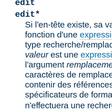
edit
edit*
Si l'en-tête existe, sa 
fonction d'une
expressi
type recherche/rempla
valeur
est une
expressi
l'argument
remplaceme
caractères de remplac
contenir des références
spécificateurs de form
n'effectuera une rech